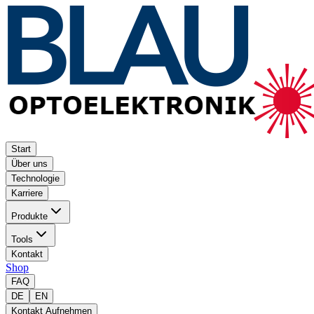
Start
Über uns
Technologie
Karriere
Produkte
Tools
Kontakt
Shop
FAQ
DE
EN
Kontakt Aufnehmen