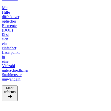
Mit
Hilfe
diffraktiver
optischer
Elemente
(DOE)
lässt
sich
ein
einfacher
Laserpunkt
in
eine
Vielzahl
unterschiedlicher
Strahlmuster
umwandeln.
Mehr
erfahren