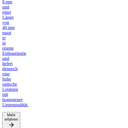
8 mm
und
einer
Länge
von
40 mm
passt
er
in
engste
Einbauräume
und
liefert
dennoch
eine
hohe
optische
Leistung
mit
homogener
Linienqualität.
Mehr
erfahren