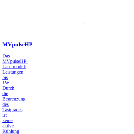
MVpulseHP
Das
MVpulseHP-
Lasermodul:
Leistungen
bis
1W.
Durch
die
Begrenzung
des
Tastgrades
ist
keine
aktive
Kühlung