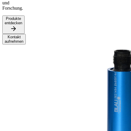
und
Forschung.
Produkte
entdecken
Kontakt
aufnehmen