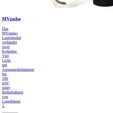
MVpulse
Das
MVpulse-
Lasermodul
verbindet
zwei
Kriterien:
Viel
Licht,
mit
Ausgangsleistungen
bis
100
mW,
unter
Beibehaltung
von
Laserklasse
2.