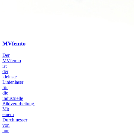
MVfemto
Der
MVfemto
ist
der
kleinste
Linienlaser
für
die
industrielle
Bildverarbeitung.
Mit
einem
Durchmesser
von
nur