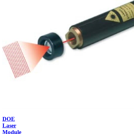
DOE
Laser
Module