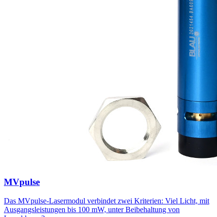
MVpulse
Das MVpulse-Lasermodul verbindet zwei Kriterien: Viel Licht, mit
Ausgangsleistungen bis 100 mW, unter Beibehaltung von