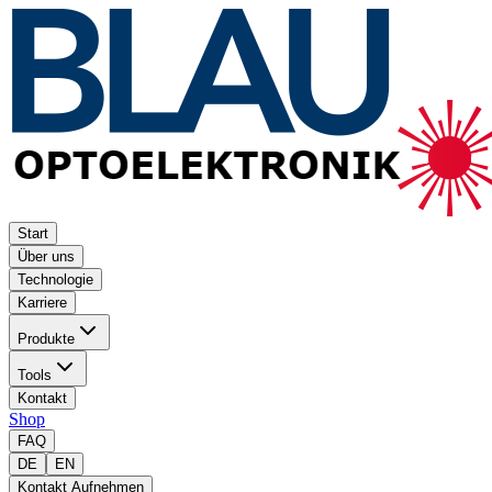
Start
Über uns
Technologie
Karriere
Produkte
Tools
Kontakt
Shop
FAQ
DE
EN
Kontakt Aufnehmen